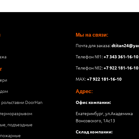
и
Мы на связи:
Почта для заказа:
dtitan24@ya
ажа
Телефон №1:
+7 343 361-16-10
Телефон №2:
+7 922 181-16-10
г
MAX:
+7 922 181-16-10
ери
 дом
Адрес:
и рольставни DoorHan
Офис компании:
 терморазрывом
Екатеринбург, ул.Академика
Вонсовского, 1Аc13
ые, подъездные
Склад компании:
опожарные