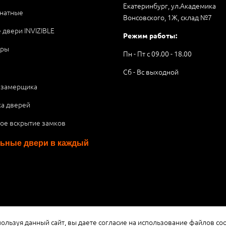
Екатеринбург, ул.Академика
натные
Вонсовского, 1Ж, склад №7
 двери INVIZIBLE
Режим работы:
ары
Пн - Пт с 09.00 - 18.00
Сб - Вс выходной
 замерщика
ка дверей
ое вскрытие замков
ьные двери в каждый
я публичной офертой или рекламой, а носит информационный характ
ользуя данный сайт, вы даете согласие на использование файлов coo