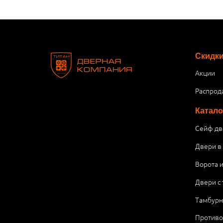
Скидк
Акции
Распрод
Катало
Сейф дв
Двери в
Ворота 
Двери с
Тамбурн
Против