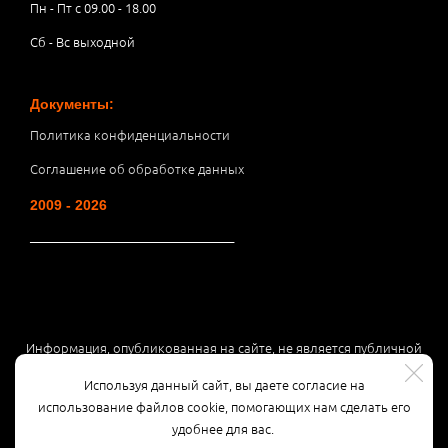
Пн - Пт с 09.00 - 18.00
Сб - Вс выходной
Документы:
Политика конфиденциальности
Соглашение об обработке данных
2009 - 2026
__________________________________
Информация, опубликованная на сайте, не является публичной
офертой или рекламой, а носит информационный характер и
Используя данный сайт, вы даете согласие на
может быть изменена по усмотрению компании.
использование файлов cookie, помогающих нам сделать его
удобнее для вас.