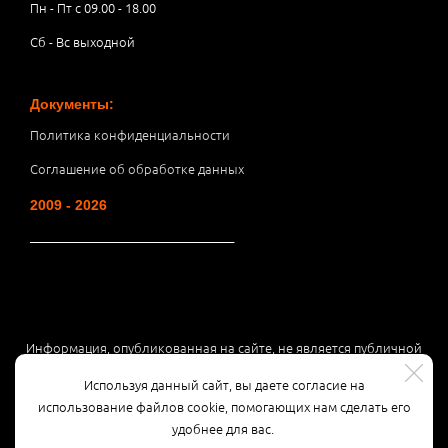
Пн - Пт с 09.00 - 18.00
Сб - Вс выходной
Документы:
Политика конфиденциальности
Соглашение об обработке данных
2009 - 2026
__________________________________
Информация, опубликованная на сайте, не является публичной
офертой или рекламой, а носит информационный характер и
Используя данный сайт, вы даете согласие на
может быть изменена по усмотрению компании.
использование файлов cookie, помогающих нам сделать его
удобнее для вас.