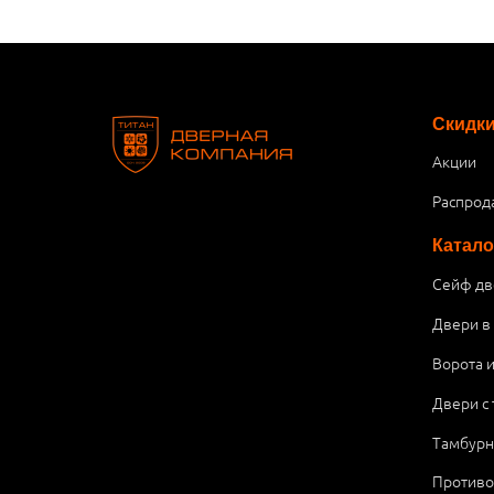
Скидк
Акции
Распрод
Катало
Сейф дв
Двери в
Ворота 
Двери с
Тамбурн
Против