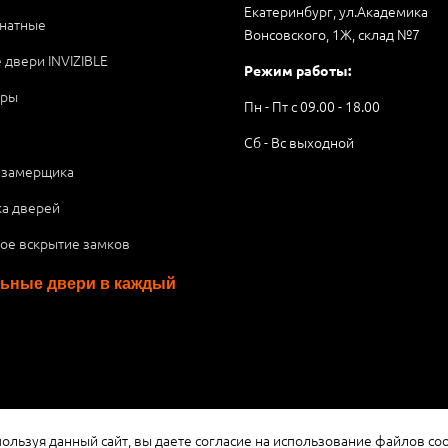
Екатеринбург, ул.Академика
натные
Вонсовского, 1Ж, склад №7
 двери INVIZIBLE
Режим работы:
ары
Пн - Пт с 09.00 - 18.00
Сб - Вс выходной
 замерщика
ка дверей
ое вскрытие замков
ьные двери в каждый
я публичной офертой или рекламой, а носит информационный характ
ользуя данный сайт, вы даете согласие на использование файлов coo