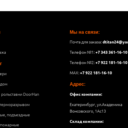
и
Мы на связи:
Почта для заказа:
dtitan24@ya
ажа
Телефон №1:
+7 343 361-16-10
Телефон №2:
+7 922 181-16-10
г
MAX:
+7 922 181-16-10
ери
 дом
Адрес:
и рольставни DoorHan
Офис компании:
 терморазрывом
Екатеринбург, ул.Академика
Вонсовского, 1Аc13
ые, подъездные
Склад компании:
опожарные