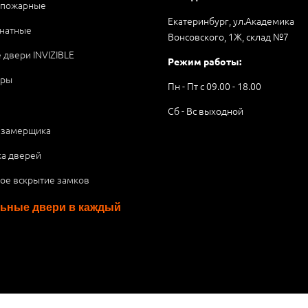
опожарные
Екатеринбург, ул.Академика
натные
Вонсовского, 1Ж, склад №7
 двери INVIZIBLE
Режим работы:
ары
Пн - Пт с 09.00 - 18.00
Сб - Вс выходной
 замерщика
ка дверей
ое вскрытие замков
ьные двери в каждый
я публичной офертой или рекламой, а носит информационный характ