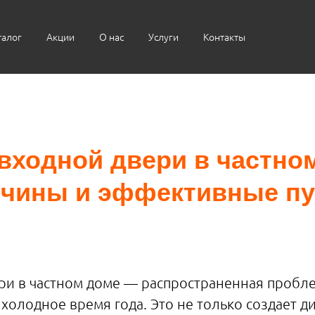
талог
Акции
О нас
Услуги
Контакты
входной двери в частно
чины и эффективные пу
и в частном доме — распространенная пробле
холодное время года. Это не только создает д