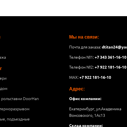
и
Мы на связи:
Почта для заказа:
dtitan24@ya
ажа
Телефон №1:
+7 343 361-16-10
Телефон №2:
+7 922 181-16-10
г
MAX:
+7 922 181-16-10
ери
 дом
Адрес:
и рольставни DoorHan
Офис компании:
 терморазрывом
Екатеринбург, ул.Академика
Вонсовского, 1Аc13
ые, подъездные
Склад компании: