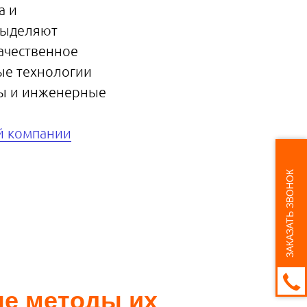
а и
выделяют
ачественное
ые технологии
лы и инженерные
й компании
ЗАКАЗАТЬ ЗВОНОК
е методы их