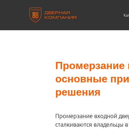
Ка
Промерзание 
основные при
решения
Промерзание входной двер
сталкиваются владельцы в 