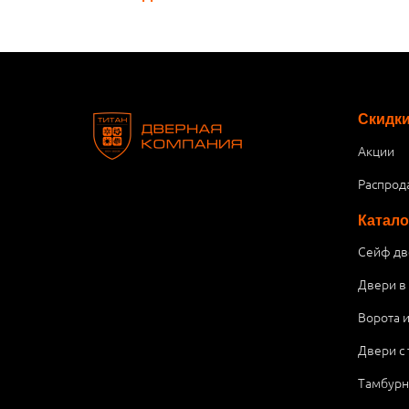
Скидк
Акции
Распрод
Катало
Сейф дв
Двери в
Ворота 
Двери с
Тамбурн