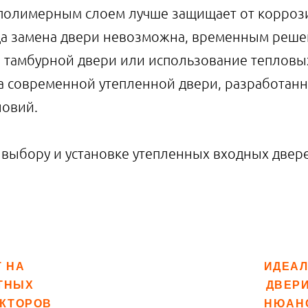
 полимерным слоем лучше защищает от корроз
огда замена двери невозможна, временным реше
 тамбурной двери или использование тепловых
а современной утепленной двери, разработан
ловий.
 выбору и установке утепленных входных две
 НА
ИДЕАЛ
ТНЫХ
ДВЕРИ
АКТОРОВ
НЮАНС