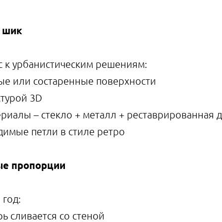
й шик
ес к урбанистическим решениям:
ые или состаренные поверхности
стурой 3D
иалы – стекло + металл + реставрированная 
димые петли в стиле ретро
ые пропорции
 год:
ь сливается со стеной