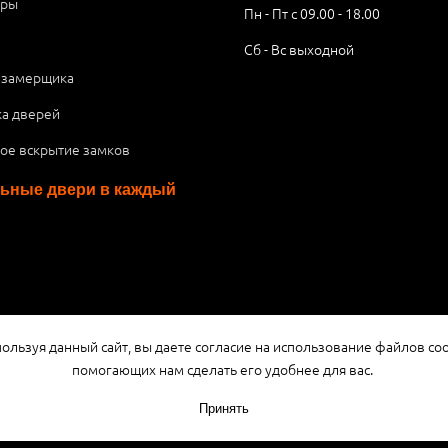
ары
Пн - Пт с 09.00 - 18.00
Сб - Вс выходной
 замерщика
ка дверей
ое вскрытие замков
ьные двери в каждый
я публичной офертой или рекламой, а носит информационный характ
ользуя данный сайт, вы даете согласие на использование файлов coo
помогающих нам сделать его удобнее для вас.
Принять
Разработка сайта
3K Digital Studio