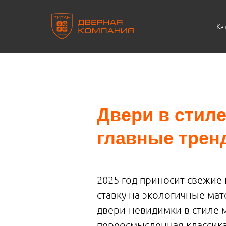
Ка
Двери в стиле
главные трен
2025 год приносит свежие
ставку на экологичные ма
двери-невидимки в стиле 
переосмысленная классика