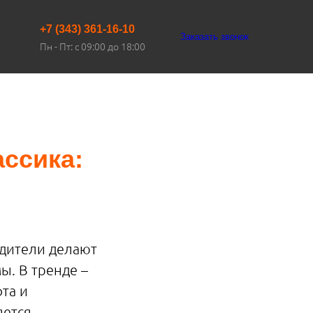
+7 (343) 361-16-10
Заказать звонок
Пн - Пт: с 09:00 до 18:00
ассика:
одители делают
ы. В тренде –
та и
яется