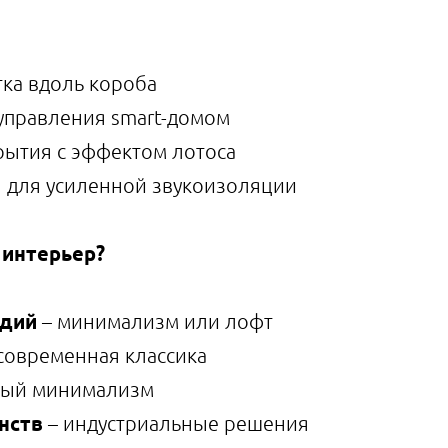
тка вдоль короба
управления smart-домом
ытия с эффектом лотоса
 для усиленной звукоизоляции
 интерьер?
удий
– минимализм или лофт
современная классика
ный минимализм
нств
– индустриальные решения