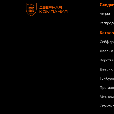
Скидк
Акции
Распрод
Катало
Сейф дв
Двери в
Ворота 
Двери с
Тамбурн
Против
Межком
Скрытые