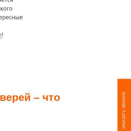
гкого
тересные
е
!
верей – что
ЗАКАЗАТЬ ЗВОНОК