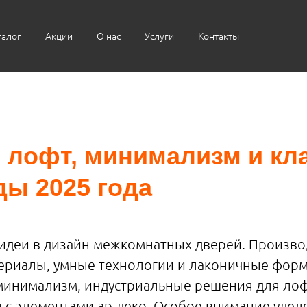
талог
Акции
О нас
Услуги
Контакты
 лофт, минимализм и кл
ды 2025 года
 идеи в дизайн межкомнатных дверей. Произв
териалы, умные технологии и лаконичные форм
минимализм, индустриальные решения для лоф
 с элементами ар-деко. Особое внимание удел