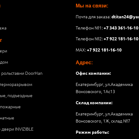
и
Мы на связи:
Почта для заказа:
dtitan24@ya
ажа
Телефон №1:
+7 343 361-16-10
Телефон №2:
+7 922 181-16-10
г
MAX:
+7 922 181-16-10
ери
 дом
Адрес:
и рольставни DoorHan
Офис компании:
 терморазрывом
Екатеринбург, ул.Академика
Вонсовского, 1Аc13
ые, подъездные
Склад компании:
опожарные
Екатеринбург, ул.Академика
натные
Вонсовского, 1Ж, склад №7
 двери INVIZIBLE
Режим работы: