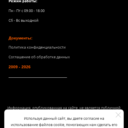
Режим работы:
Пн - Пт с 09.00 - 18.00
Сб - Вс выходной
Документы:
Политика конфиденциальности
Соглашение об обработке данных
2009 - 2026
__________________________________
Информация, опубликованная на сайте, не является публичной
офертой или рекламой, а носит информационный характер и
Используя данный сайт, вы даете согласие на
может быть изменена по усмотрению компании.
использование файлов cookie, помогающих нам сделать его