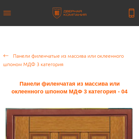
Панели филенчатые из массива или оклеенного
шпоном МДФ 3 категория
Панели филенчатая из массива или
оклеенного шпоном МДФ 3 категория - 04