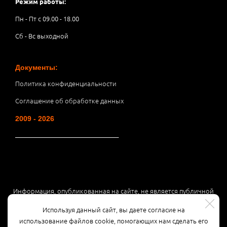
Режим работы:
Пн - Пт с 09.00 - 18.00
Сб - Вс выходной
Документы:
Политика конфиденциальности
Соглашение об обработке данных
2009 - 2026
__________________________________
Информация, опубликованная на сайте, не является публичной
офертой или рекламой, а носит информационный характер и
Используя данный сайт, вы даете согласие на
может быть изменена по усмотрению компании.
использование файлов cookie, помогающих нам сделать его