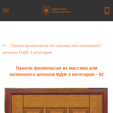
Панели филенчатые из массива или оклеенного
шпоном МДФ 3 категория
Панели филенчатая из массива или
оклеенного шпоном МДФ 3 категория - 02