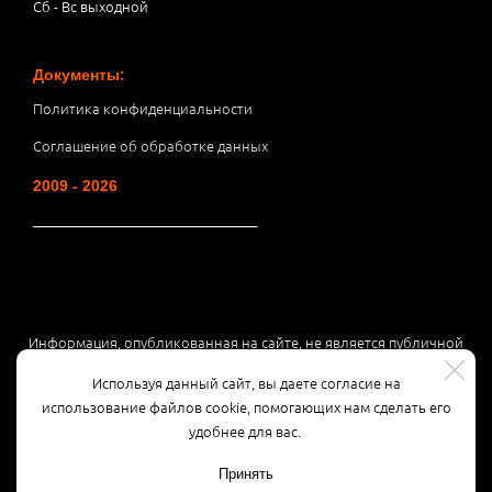
Сб - Вс выходной
Документы:
Политика конфиденциальности
Соглашение об обработке данных
2009 - 2026
__________________________________
Информация, опубликованная на сайте, не является публичной
офертой или рекламой, а носит информационный характер и
Используя данный сайт, вы даете согласие на
может быть изменена по усмотрению компании.
использование файлов cookie, помогающих нам сделать его
удобнее для вас.
Принять
Разработка сайта
3K Digital Studio